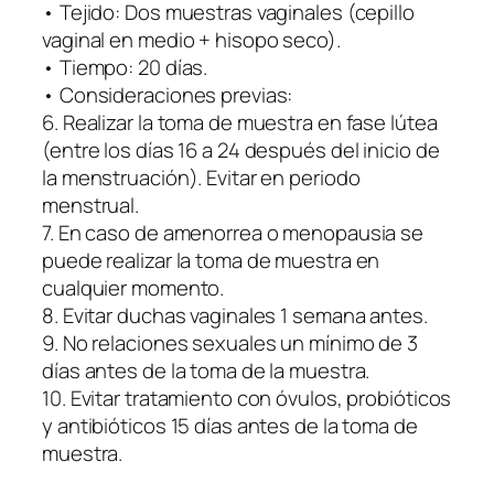
• Tejido: Dos muestras vaginales (cepillo
G
vaginal en medio + hisopo seco).
S
• Tiempo: 20 días.
.
• Consideraciones previas:
P
6. Realizar la toma de muestra en fase lútea
e
(entre los días 16 a 24 después del inicio de
r
la menstruación). Evitar en periodo
f
menstrual.
i
7. En caso de amenorrea o menopausia se
l
puede realizar la toma de muestra en
B
cualquier momento.
á
8. Evitar duchas vaginales 1 semana antes.
s
9. No relaciones sexuales un mínimo de 3
i
días antes de la toma de la muestra.
c
10. Evitar tratamiento con óvulos, probióticos
o
y antibióticos 15 días antes de la toma de
c
muestra.
a