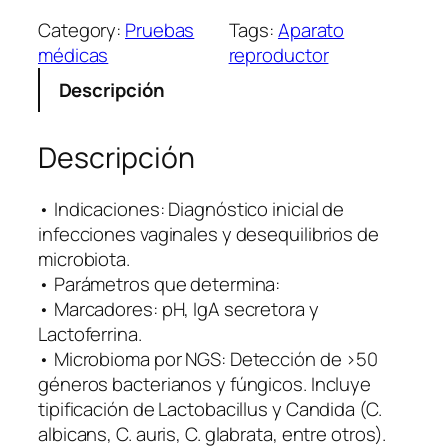
s
Category:
Pruebas
Tags:
Aparato
b
médicas
reproductor
i
Descripción
o
s
i
Descripción
s
V
• Indicaciones: Diagnóstico inicial de
a
infecciones vaginales y desequilibrios de
g
microbiota.
i
• Parámetros que determina:
n
• Marcadores: pH, IgA secretora y
a
Lactoferrina.
l
• Microbioma por NGS: Detección de >50
p
géneros bacterianos y fúngicos. Incluye
o
tipificación de Lactobacillus y Candida (C.
r
albicans, C. auris, C. glabrata, entre otros).
N