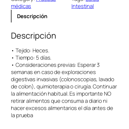
u
médicas
Intestinal
l
Descripción
i
n
a
Descripción
:
D
• Tejido: Heces.
i
• Tiempo: 5 días.
s
• Consideraciones previas: Esperar 3
b
semanas en caso de exploraciones
i
digestivas invasivas (colonoscopias, lavado
o
de colon), quimioterapia o cirugía. Continuar
s
la alimentación habitual. Es importante NO
i
retirar alimentos que consuma a diario ni
s
hacer excesos alimentarios el día antes de
c
la prueba
a
n