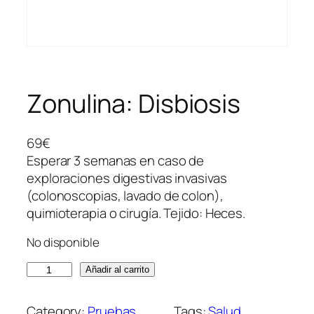
Zonulina: Disbiosis
69
€
Esperar 3 semanas en caso de
exploraciones digestivas invasivas
(colonoscopias, lavado de colon),
quimioterapia o cirugía. Tejido: Heces.
No disponible
Z
Añadir al carrito
o
n
Category:
Pruebas
Tags:
Salud